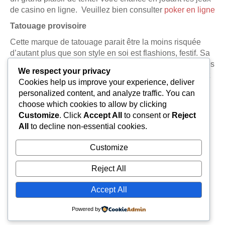
de casino en ligne. Veuillez bien consulter
poker en ligne
Tatouage provisoire
Cette marque de tatouage parait être la moins risquée
d’autant plus que son style en soi est flashions, festif. Sa
durée comme le mot le dit n’est que provisoire. (Quelques
We respect your privacy
jours). Pour se débarrasser de ce tatouage, vous pouvez
Cookies help us improve your experience, deliver
simplement utiliser de l’eau et du savon, parfois avec de
personalized content, and analyze traffic. You can
l’alcool.
choose which cookies to allow by clicking
Customize
. Click
Accept All
to consent or
Reject
All
to decline non-essential cookies.
Customize
Reject All
Accept All
Powered by