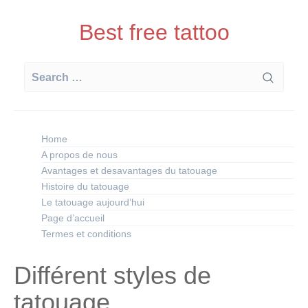
Skip
to
Best free tattoo
content
Search
for:
Home
A propos de nous
Avantages et desavantages du tatouage
Histoire du tatouage
Le tatouage aujourd’hui
Page d’accueil
Termes et conditions
Différent styles de
tatouage