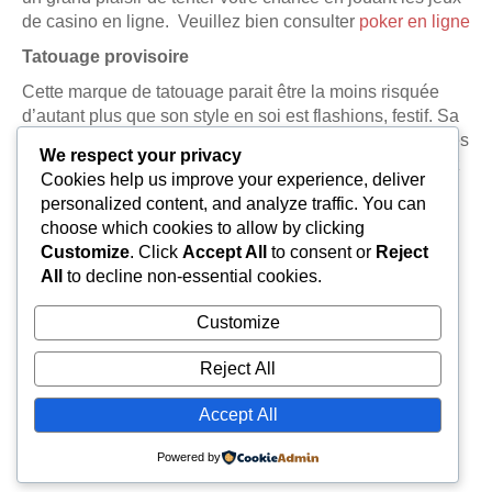
de casino en ligne. Veuillez bien consulter
poker en ligne
Tatouage provisoire
Cette marque de tatouage parait être la moins risquée
d’autant plus que son style en soi est flashions, festif. Sa
durée comme le mot le dit n’est que provisoire. (Quelques
We respect your privacy
jours). Pour se débarrasser de ce tatouage, vous pouvez
Cookies help us improve your experience, deliver
simplement utiliser de l’eau et du savon, parfois avec de
personalized content, and analyze traffic. You can
l’alcool.
choose which cookies to allow by clicking
Customize
. Click
Accept All
to consent or
Reject
All
to decline non-essential cookies.
Customize
Reject All
Accept All
Powered by