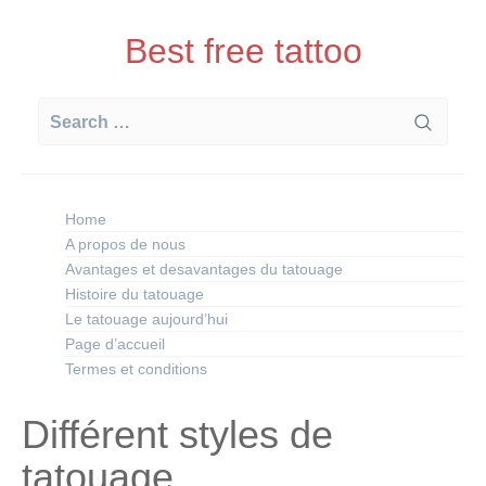
Skip
to
Best free tattoo
content
Search
for:
Home
A propos de nous
Avantages et desavantages du tatouage
Histoire du tatouage
Le tatouage aujourd’hui
Page d’accueil
Termes et conditions
Différent styles de
tatouage