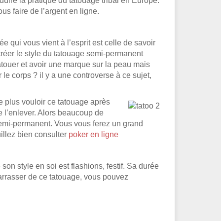
oduire la pratique du tatouage tribal en Europe.
s faire de l’argent en ligne.
qui vous vient à l’esprit est celle de savoir
créer le style du tatouage semi-permanent
tatouer et avoir une marque sur la peau mais
e corps ? il y a une controverse à ce sujet,
ne plus vouloir ce tatouage après
de l’enlever. Alors beaucoup de
 semi-permanent. Vous vous ferez un grand
illez bien consulter
poker en ligne
on style en soi est flashions, festif. Sa durée
barrasser de ce tatouage, vous pouvez