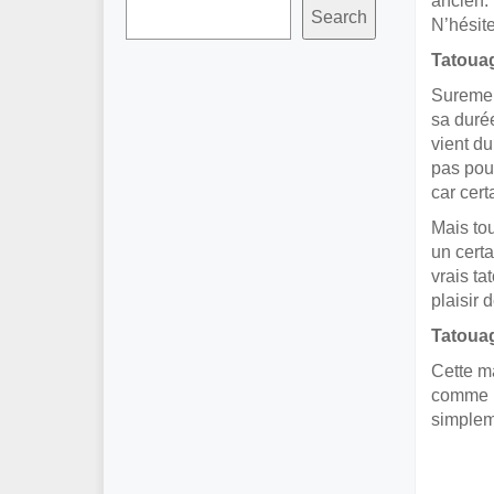
ancien. 
Search
N’hésite
Tatoua
Surement
sa duré
vient du
pas pour
car cert
Mais tou
un certa
vrais ta
plaisir 
Tatouag
Cette ma
comme le
simpleme