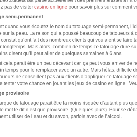
Leo Zulueta fait partie actuellement des premiers artistes à intr
z pas de visiter
casino en ligne
pour savoir plus sur comment vou
ge semi-permanent
 quand vous écoutez le nom du tatouage semi-permanent, l’idée 
e sur la peau. La raison qui a poussé beaucoup de tatoueurs à 
 constat qu’ont fait des nombreux clients qui voulaient se faire 
 longtemps. Mais alors, combien de temps ce tatouage dure sur l
ains disent qu’il peut aller de quelques semaines à 6 ans.
t cela parait être un peu décevant car, ça peut vous arriver de 
in temps pour le remplacer avec un autre. Mais hélas, difficile 
toueurs ne conseillent pas aux clients d’appliquer ce tatouage
de tenter votre chance en jouant les jeux de casino en ligne. Veu
e provisoire
rque de tatouage parait être la moins risquée d’autant plus que s
 mot le dit n’est que provisoire. (Quelques jours). Pour se dé
nt utiliser de l’eau et du savon, parfois avec de l’alcool.