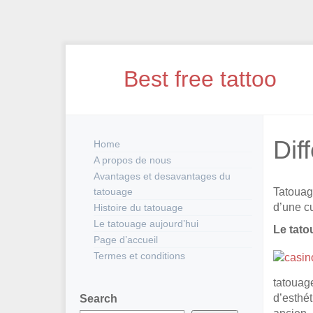
Skip
to
Best free tattoo
content
Dif
Home
A propos de nous
Avantages et desavantages du
tatouage
Tatouage
d’une cu
Histoire du tatouage
Le tatouage aujourd’hui
Le tato
Page d’accueil
Termes et conditions
tatouage
d’esthét
Search