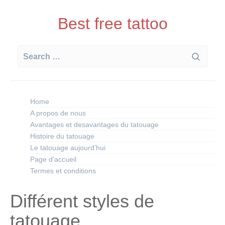
Skip
to
Best free tattoo
content
Search
for:
Home
A propos de nous
Avantages et desavantages du tatouage
Histoire du tatouage
Le tatouage aujourd’hui
Page d’accueil
Termes et conditions
Différent styles de
tatouage