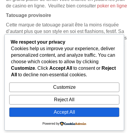
de casino en ligne. Veuillez bien consulter
poker en ligne
Tatouage provisoire
Cette marque de tatouage parait être la moins risquée
d’autant plus que son style en soi est flashions, festif. Sa
durée comme le mot le dit n’est que provisoire. (Quelques
We respect your privacy
jours). Pour se débarrasser de ce tatouage, vous pouvez
Cookies help us improve your experience, deliver
simplement utiliser de l’eau et du savon, parfois avec de
personalized content, and analyze traffic. You can
l’alcool.
choose which cookies to allow by clicking
Customize
. Click
Accept All
to consent or
Reject
All
to decline non-essential cookies.
Customize
Reject All
Accept All
Powered by