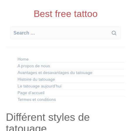
Skip
to
Best free tattoo
content
Search
for:
Home
A propos de nous
Avantages et desavantages du tatouage
Histoire du tatouage
Le tatouage aujourd’hui
Page d’accueil
Termes et conditions
Différent styles de
tatouage