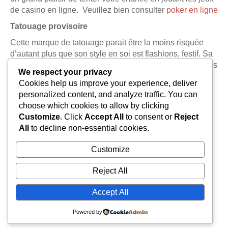
de casino en ligne. Veuillez bien consulter
poker en ligne
Tatouage provisoire
Cette marque de tatouage parait être la moins risquée
d’autant plus que son style en soi est flashions, festif. Sa
durée comme le mot le dit n’est que provisoire. (Quelques
We respect your privacy
jours). Pour se débarrasser de ce tatouage, vous pouvez
Cookies help us improve your experience, deliver
simplement utiliser de l’eau et du savon, parfois avec de
personalized content, and analyze traffic. You can
l’alcool.
choose which cookies to allow by clicking
Customize
. Click
Accept All
to consent or
Reject
All
to decline non-essential cookies.
Customize
Reject All
Accept All
Powered by